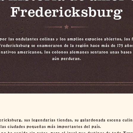
Fredericksburg
or las ondulantes colinas y los amplios espacios abiertos, los 
Fredericksburg se enamoraron de la región hace más de 175 años
 nativos americanos, los colonos alemanes sentaron unas bases
aún perduran.
dericksburg, sus legendarias tiendas, su galardonada escena culi
las ciudades pequeñas más importantes del país.
 no ha venido sin retos, pero al igual que destinos de todo Tex