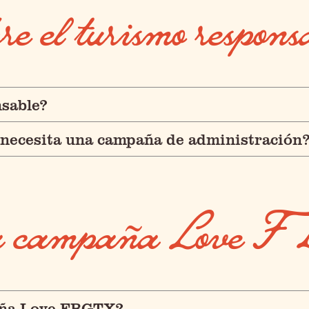
re el turismo respons
nsable?
necesita una campaña de administración
 la campaña Love
paña Love FBGTX?