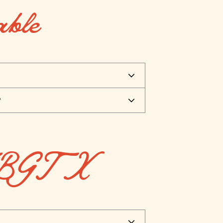
able
?
 FBGTX