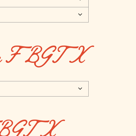
smo en FBGTX
e FBGTX