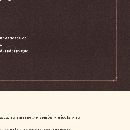
fundadores de
.
 duraderas que
naria, su emergente región vinícola y su
as, el país y el mundo han adoptado