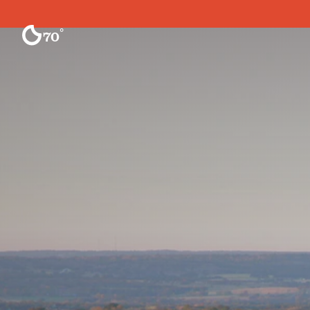
Ir al contenido
°
70
F