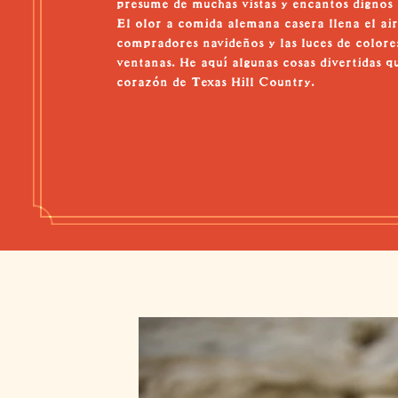
presume de muchas vistas y encantos dignos 
El olor a comida alemana casera llena el aire
compradores navideños y las luces de colores
ventanas. He aquí algunas cosas divertidas q
corazón de Texas Hill Country.