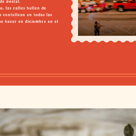
de postal.
, las calles bullen de
 centellean en todas las
ue hacer en diciembre en el