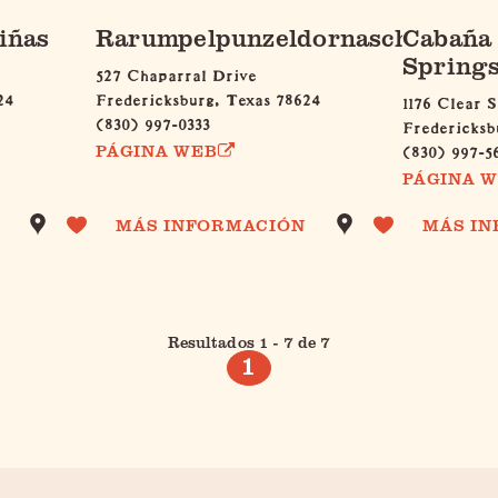
iñas
Rarumpelpunzeldornaschenwitt
Cabaña 
Spring
527 Chaparral Drive
24
Fredericksburg, Texas 78624
1176 Clear 
(830) 997-0333
Fredericksb
(830) 997-5
PÁGINA WEB
PÁGINA 
MÁS INFORMACIÓN
MÁS I
Resultados 1 - 7 de 7
1