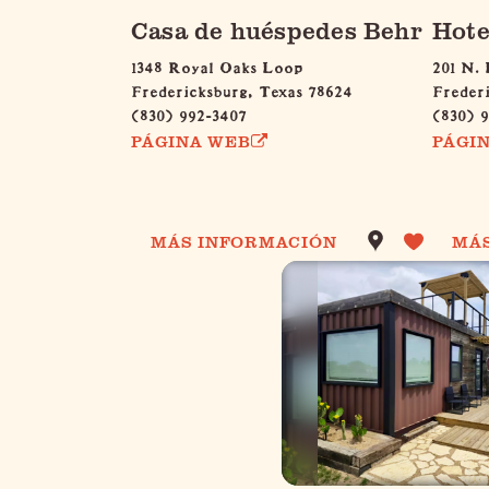
Casa de huéspedes Behr
Hote
1348 Royal Oaks Loop
201 N. 
Fredericksburg, Texas 78624
Freder
(830) 992-3407
(830) 
PÁGINA WEB
PÁGI
MÁS INFORMACIÓN
MÁ