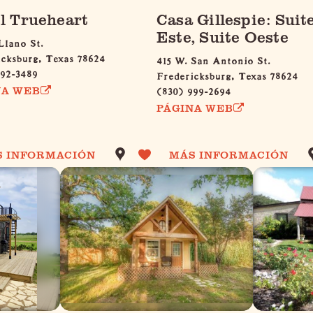
l Trueheart
Casa Gillespie: Suit
Este, Suite Oeste
Llano St.
icksburg, Texas 78624
415 W. San Antonio St.
992-3489
Fredericksburg, Texas 78624
(830) 999-2694
NA WEB
PÁGINA WEB
S INFORMACIÓN
MÁS INFORMACIÓN