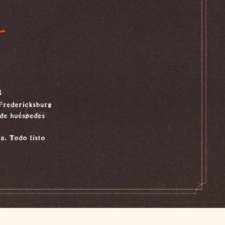
s
 Fredericksburg
 de huéspedes
a. Todo listo