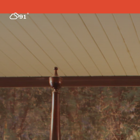
Ir al contenido
°
91
F