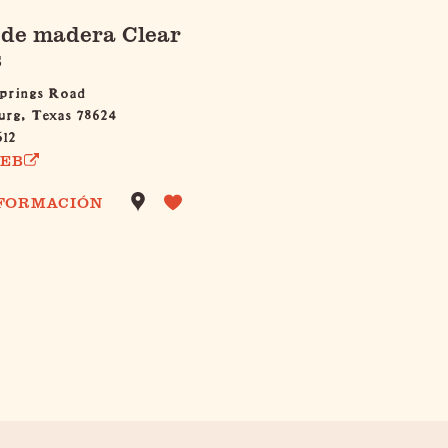
chen
de madera Clear
s
Springs Road
urg, Texas 78624
612
WEB
NFORMACIÓN