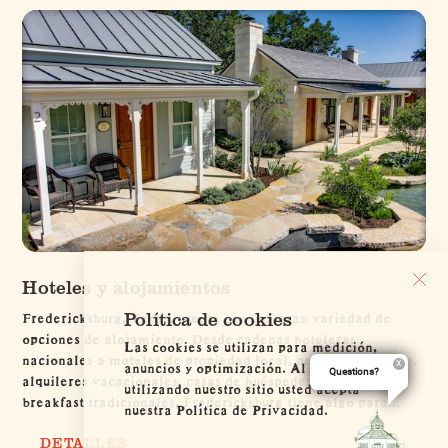
Hoteles y alojamientos
Fredericksburg, Texas, cuenta con una gran variedad de
Política de cookies
opciones de alojamiento. Desde cadenas hoteleras
Las cookies se utilizan para medición,
nacionales a moteles de propiedad local, pequeñas posadas,
anuncios y optimización. Al continuar
Questions?
alquileres vacacionales, casas de huéspedes y bed and
utilizando nuestro sitio usted acepta
breakfast tradicionales, Fredericksburg tiene algo para...
nuestra Política de Privacidad.
DETALLES