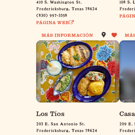
410 S. Washington St.
108 S. 
Fredericksburg, Texas 78624
Freder
(830) 997-3358
PÁGI
PÁGINA WEB
MÁS INFORMACIÓN
MÁ
Los Tíos
Casa
203 E. San Antonio St.
209 E. 
Fredericksburg, Texas 78624
Freder