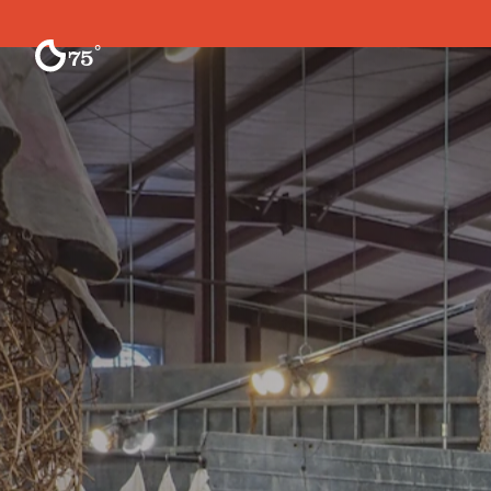
Ir al contenido
°
75
F