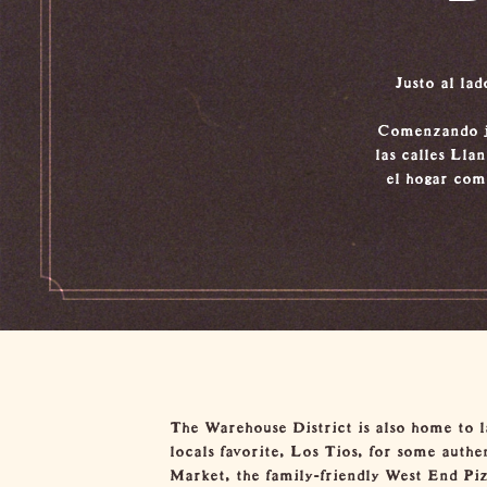
Justo al la
Comenzando ju
las calles Lla
el hogar com
The Warehouse District is also home to l
locals favorite,
Los Tios
, for some authe
Market
, the family-friendly
West End Piz