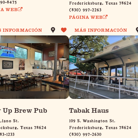
990-8475
Fredericksburg, Texas 78624
(830) 997-2263
NA WEB
PÁGINA WEB
S INFORMACIÓN
MÁS INFORMACIÓN
y Up Brew Pub
Tabak Haus
Llano St.
109 S. Washington St.
icksburg, Texas 78624
Fredericksburg, Texas 78624
83-1233
(830) 997-2630