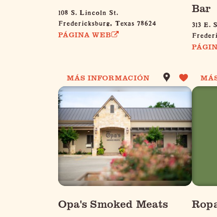
Bar
108 S. Lincoln St.
Fredericksburg, Texas 78624
313 E. 
Freder
PÁGINA WEB
PÁGI
MÁS INFORMACIÓN
MÁ
Opa's Smoked Meats
Ropa