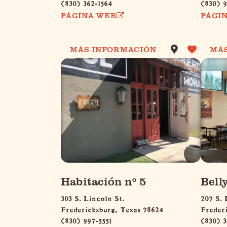
(830) 362-1564
(830) 
PÁGINA WEB
PÁGI
MÁS INFORMACIÓN
MÁ
Habitación nº 5
Bell
303 S. Lincoln St.
207 S. 
Fredericksburg, Texas 78624
Freder
(830) 997-5551
(830) 3