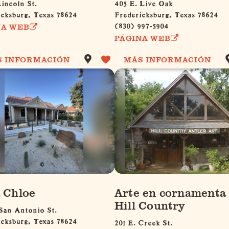
Lincoln St.
405 E. Live Oak
icksburg, Texas 78624
Fredericksburg, Texas 78624
(830) 997-5904
NA WEB
PÁGINA WEB
S INFORMACIÓN
MÁS INFORMACIÓN
 Chloe
Arte en cornamenta
Hill Country
San Antonio St.
icksburg, Texas 78624
201 E. Creek St.