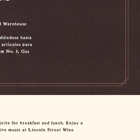
el Warehouse
diéndose hasta
 artículos para
om No. 5, Gus
vorite for breakfast and lunch. Enjoy a
live music at
Lincoln Street Wine