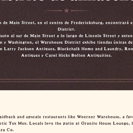
do de Main Street, en el centro de Fredericksburg, encontrará 
District.
sto al sur de Main Street a lo largo de Lincoln Street y exten
no y Washington, el Warehouse District exhibe tiendas únicas de
o Larry Jackson Antiques, Blackchalk Home and Laundry, Ro
Antiques y Carol Hicks Bolton Antiquities.
aidback and upscale restaurants like
Woerner Warehouse
, a fa
ntic Tex Mex. Locals love the patio at
Granite House Lounge
, 
za Co.