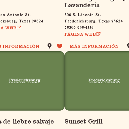
Lavandería
San Antonio St.
306 S. Lincoln St.
icksburg, Texas 78624
Fredericksburg, Texas 78624
(830) 998-1556
NA WEB
PÁGINA WEB
S INFORMACIÓN
MÁS INFORMACIÓN
 de liebre salvaje
Sunset Grill