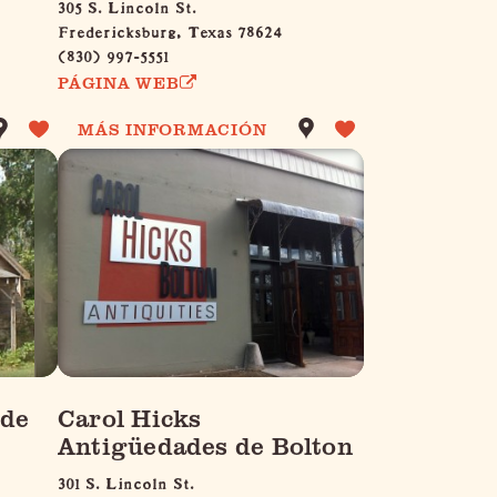
305 S. Lincoln St.
Fredericksburg, Texas 78624
(830) 997-5551
PÁGINA WEB
MÁS INFORMACIÓN
 de
Carol Hicks
Antigüedades de Bolton
301 S. Lincoln St.