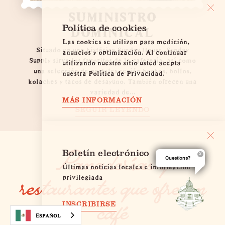
SUMINISTRO
Política de cookies
DOMINICAL
Las cookies se utilizan para medición,
Situado en una histórica Sunday House, Sunday
anuncios y optimización. Al continuar
Supply sirve los favoritos de la cafetería, así como
utilizando nuestro sitio usted acepta
una selección de pasteles recién hechos, bollos,
nuestra Política de Privacidad.
kolaches y tacos de desayuno. También ofrecen una
variedad de...
MÁS INFORMACIÓN
SEGUIR LEYENDO
Panaderías y
Boletín electrónico
Questions?
Últimas noticias locales e información
restaurantes que ofrecen
privilegiada
café
INSCRIBIRSE
Español