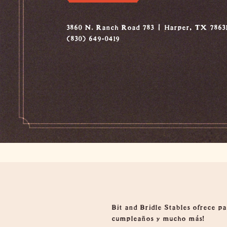
3860 N. Ranch Road 783
Harper, TX 7863
(830) 649-0419
Visión general
Bit and Bridle Stables ofrece p
cumpleaños y mucho más!