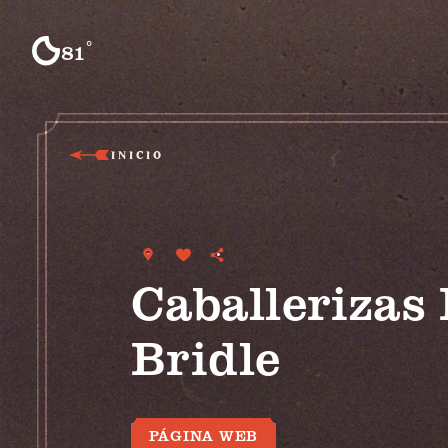
Ir al contenido
°
81
F
INICIO
Caballerizas 
Bridle
PÁGINA WEB