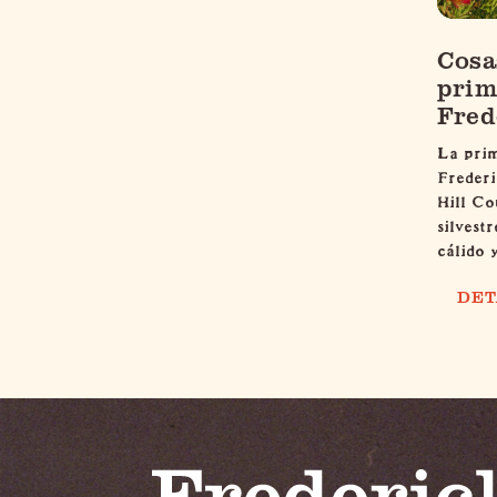
Cosa
prim
Fred
La pri
Frederi
Hill Co
silvest
cálido 
DET