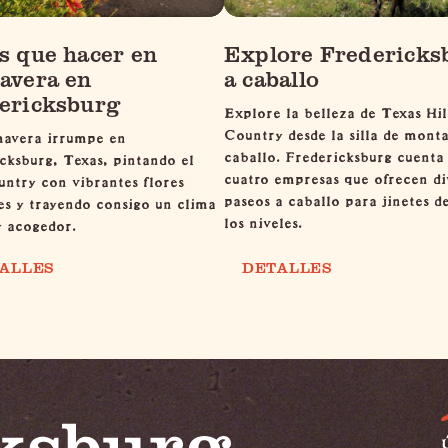
s que hacer en
Explore Fredericks
avera en
a caballo
ericksburg
Explore la belleza de Texas Hil
Country desde la silla de mont
mavera irrumpe en
caballo. Fredericksburg cuenta
cksburg, Texas, pintando el
cuatro empresas que ofrecen di
untry con vibrantes flores
paseos a caballo para jinetes d
res y trayendo consigo un clima
los niveles.
y acogedor.
ALLES
DETALLES
Ú