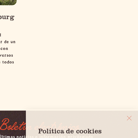
burg
l
ar de un
 con
versos
e todos
Boletín electrónico
Política de cookies
ltimas noticias e información privilegiada