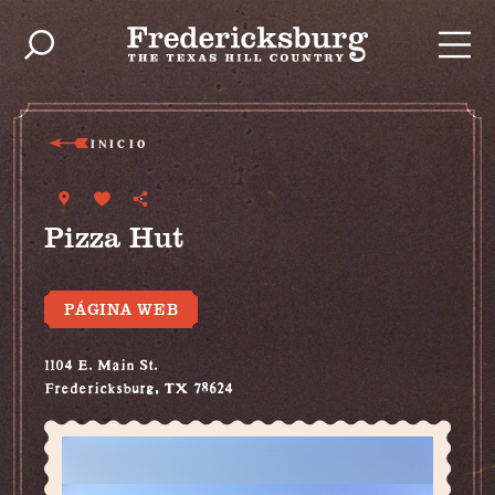
Ir al contenido
INICIO
Pizza Hut
PÁGINA WEB
1104 E. Main St.
Fredericksburg, TX 78624
(830) 997-7222