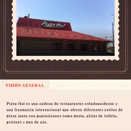
VISIÓN GENERAL
VER MAPA
COCINA
SERVI
Visión general
Pizza Hut es una cadena de restaurantes estadounidense y
una franquicia internacional que ofrece diferentes estilos de
pizza junto con guarniciones como pasta, alitas de búfalo,
grisines y pan de ajo.