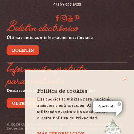
(830) 997 6523
Boletín electrónico
Últimas noticias e información privilegiada
BOLETÍN
Información gratuita
para visitantes
Descargue gratis nuestra Guía para iniciados
Política de cookies
Las cookies se utilizan para medición,
OBTENER LA GUÍA
anuncios y optimización. Al continuar
Questions?
utilizando nuestro sitio usted acepta
nuestra Política de Privacidad.
© 2026 Oficina de Convenciones y Visitantes de Fredericksburg.
Todos los derechos reservados.
Política de privacidad
MÁS INFORMACIÓN