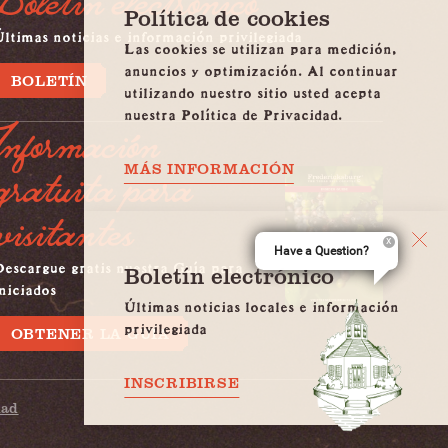
Boletín electrónico
Política de cookies
ltimas noticias e información privilegiada
Las cookies se utilizan para medición,
anuncios y optimización. Al continuar
BOLETÍN
utilizando nuestro sitio usted acepta
nuestra Política de Privacidad.
Información
gratuita para
MÁS INFORMACIÓN
visitantes
Have a Question?
Descargue gratis nuestra Guía para
Boletín electrónico
niciados
Últimas noticias locales e información
privilegiada
OBTENER LA GUÍA
INSCRIBIRSE
dad