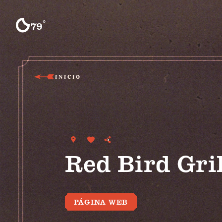
Ir al contenido
°
79
F
INICIO
Red Bird Gril
PÁGINA WEB