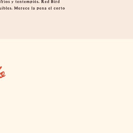
 fríos y tentempiés. Red Bird
quibles. Merece la pena el corto
o