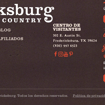
Ú
CENTRO DE
VISITANTES
BLOG
302 E. Austin St.
AFILIADOS
Fredericksburg, TX 78624
(830) 997 6523
i
ricksburg. Todos los derechos reservados.
Política de privaci