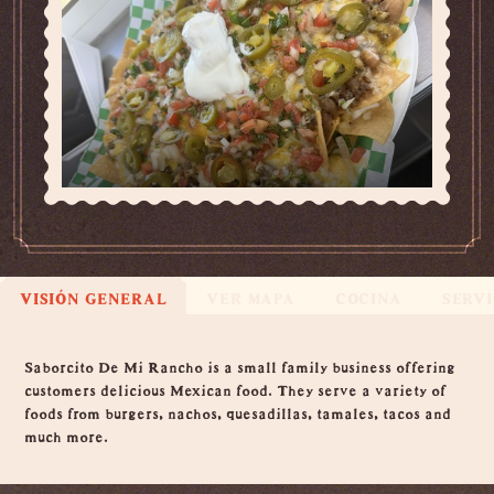
VISIÓN GENERAL
VER MAPA
COCINA
SERVI
Visión general
Saborcito De Mi Rancho is a small family business offering
customers delicious Mexican food. They serve a variety of
foods from burgers, nachos, quesadillas, tamales, tacos and
much more.