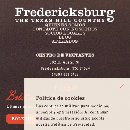
QUIÉNES SOMOS
CONTACTE CON NOSOTROS
SOCIOS LOCALES
BLOG
AFILIADOS
CENTRO DE VISITANTES
302 E. Austin St.
Fredericksburg, TX 78624
(830) 997 6523
Boletín electrónico
Política de cookies
Las cookies se utilizan para medición,
Últimas noticias e información privilegiada
anuncios y optimización. Al continuar
utilizando nuestro sitio usted acepta
BOLETÍN
nuestra Política de Privacidad.