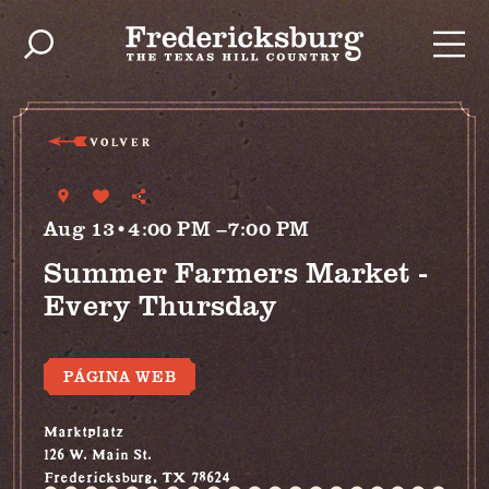
Ir al contenido
VOLVER
Aug 13•4:00 PM –7:00 PM
Summer Farmers Market -
Every Thursday
PÁGINA WEB
Marktplatz
126 W. Main St.
Fredericksburg, TX 78624